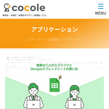
MENU
練馬区・中野区・板橋区のデザイン事務所 ココル
アプリケーション
ココル
>
コラム
>
生活用品
>
アプリケーション