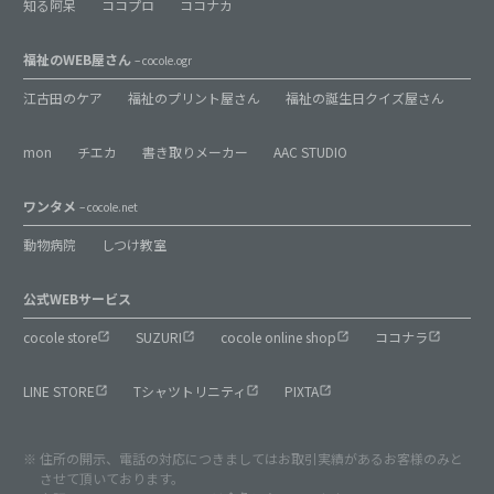
知る阿呆
ココプロ
ココナカ
福祉のWEB屋さん
– cocole.ogr
江古田のケア
福祉のプリント屋さん
福祉の誕生日クイズ屋さん
mon
チエカ
書き取りメーカー
AAC STUDIO
ワンタメ
– cocole.net
動物病院
しつけ教室
公式WEBサービス
cocole store
SUZURI
cocole online shop
ココナラ
LINE STORE
Tシャツトリニティ
PIXTA
住所の開示、電話の対応につきましてはお取引実績があるお客様のみと
させて頂いております。