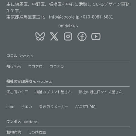
主に練馬区、中野区、板橋区を中心に活動しているデザイン事務
所です。
東京都練馬区豊玉北 info＠cocole.jp / 070-8987-5881
Official SNS
ココル
– cocole.jp
知る阿呆
ココプロ
ココナカ
福祉のWEB屋さん
– cocole.ogr
江古田のケア
福祉のプリント屋さん
福祉の誕生日クイズ屋さん
mon
チエカ
書き取りメーカー
AAC STUDIO
ワンタメ
– cocole.net
動物病院
しつけ教室