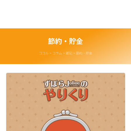
節約・貯金
ココル
>
コラム
>
雑記
>
節約・貯金