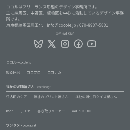
ココルはフリーランス形態のデザイン事務所です。
主に練馬区、中野区、板橋区を中心に活動しているデザイン事務
所です。
東京都練馬区豊玉北 info＠cocole.jp / 070-8987-5881
Official SNS
ココル
– cocole.jp
知る阿呆
ココプロ
ココナカ
福祉のWEB屋さん
– cocole.ogr
江古田のケア
福祉のプリント屋さん
福祉の誕生日クイズ屋さん
mon
チエカ
書き取りメーカー
AAC STUDIO
ワンタメ
– cocole.net