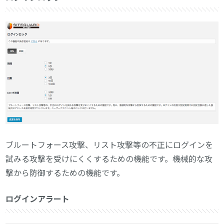
ブルートフォース攻撃、リスト攻撃等の不正にログインを
試みる攻撃を受けにくくするための機能です。機械的な攻
撃から防御するための機能です。
ログインアラート