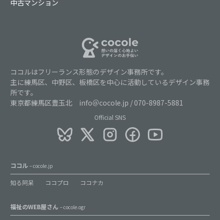
中古マンション
ココルはフリーランス形態のデザイン事務所です。
主に練馬区、中野区、板橋区を中心に活動しているデザイン事務
所です。
東京都練馬区豊玉北 info＠cocole.jp / 070-8987-5881
Official SNS
ココル
– cocole.jp
知る阿呆
ココプロ
ココナカ
福祉のWEB屋さん
– cocole.ogr