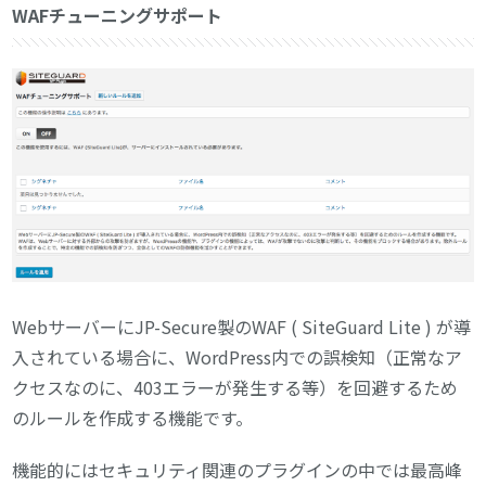
WAFチューニングサポート
WebサーバーにJP-Secure製のWAF ( SiteGuard Lite ) が導
入されている場合に、WordPress内での誤検知（正常なア
クセスなのに、403エラーが発生する等）を回避するため
のルールを作成する機能です。
機能的にはセキュリティ関連のプラグインの中では最高峰