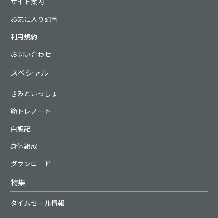
サイト案内
お気に入り記事
利用規約
お問い合わせ
スペシャル
きみといっしょ
筋トレノート
自飯記
身体組成
ダウンロード
特集
タイムセール情報