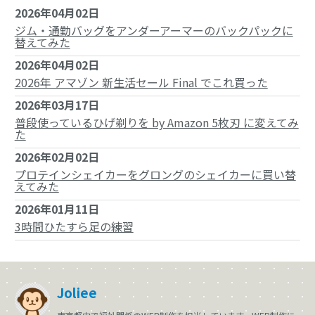
2026年04月02日
ジム・通勤バッグをアンダーアーマーのバックパックに
替えてみた
2026年04月02日
2026年 アマゾン 新生活セール Final でこれ買った
2026年03月17日
普段使っているひげ剃りを by Amazon 5枚刃 に変えてみ
た
2026年02月02日
プロテインシェイカーをグロングのシェイカーに買い替
えてみた
2026年01月11日
3時間ひたすら足の練習
Joliee