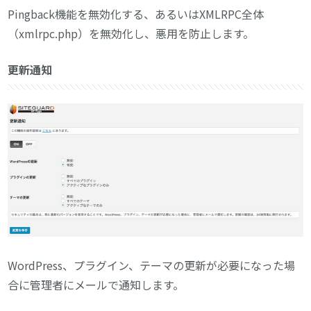
Pingback機能を無効化する、あるいはXMLRPC全体
（xmlrpc.php）を無効化し、悪用を防止します。
更新通知
WordPress、プラグイン、テーマの更新が必要になった場
合に管理者にメールで通知します。