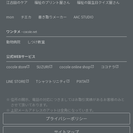
江古田のケア
福祉のプリント屋さん
福祉の誕生日クイズ屋さん
mon
チエカ
書き取りメーカー
AAC STUDIO
ワンタメ
– cocole.net
動物病院
しつけ教室
公式WEBサービス
cocole store
SUZURI
cocole online shop
ココナラ
LINE STORE
Tシャツトリニティ
PIXTA
住所の開示、電話の対応につきましてはお取引実績があるお客様のみと
させて頂いております。
上記メールアドレスのアットは全角になっています。
プライバシーポリシー
サイトマップ