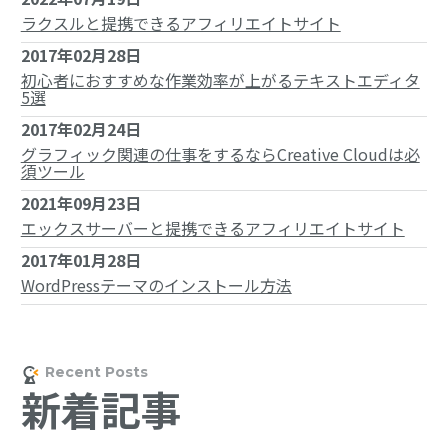
ラクスルと提携できるアフィリエイトサイト
2017年02月28日
初心者におすすめな作業効率が上がるテキストエディタ
5選
2017年02月24日
グラフィック関連の仕事をするならCreative Cloudは必
須ツール
2021年09月23日
エックスサーバーと提携できるアフィリエイトサイト
2017年01月28日
WordPressテーマのインストール方法
新着記事