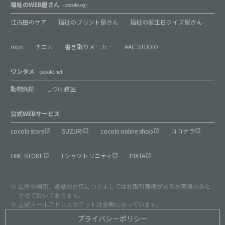
福祉のWEB屋さん
– cocole.ogr
江古田のケア
福祉のプリント屋さん
福祉の誕生日クイズ屋さん
mon
チエカ
書き取りメーカー
AAC STUDIO
ワンタメ
– cocole.net
動物病院
しつけ教室
公式WEBサービス
cocole store
SUZURI
cocole online shop
ココナラ
LINE STORE
Tシャツトリニティ
PIXTA
住所の開示、電話の対応につきましてはお取引実績があるお客様のみと
させて頂いております。
上記メールアドレスのアットは全角になっています。
プライバシーポリシー