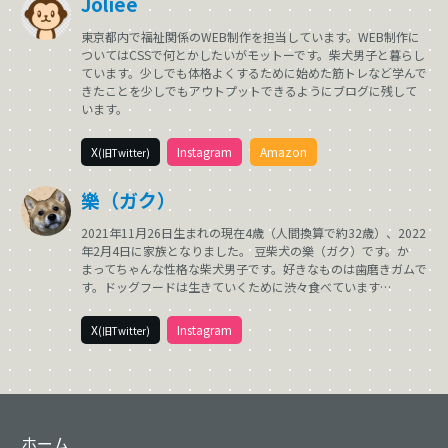
Joliee
東京都内で福祉関係のWEB制作を担当しています。WEB制作に
ついてはCSSで何とかしたいがモットーです。柴犬男子と暮らし
ています。少しでも体格よくするために始めた筋トレなど学んで
きたことを少しでもアウトプットできるようにブログに残して
います。
X
Instagram
Amazon
(旧Twitter)
樂（ガク）
2021年11月26日生まれの現在4歳（人間換算で約32歳）、2022
年2月4日に家族となりました。 豆柴犬の樂（ガク）です。か
まってちゃんな性格な柴犬男子です。好きなものは歯磨きガムで
す。ドッグフードは生きていくために渋々食べています…
X
Instagram
(旧Twitter)
ホーム