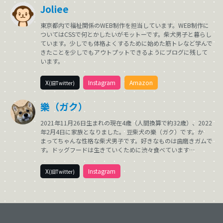
Joliee
東京都内で福祉関係のWEB制作を担当しています。WEB制作に
ついてはCSSで何とかしたいがモットーです。柴犬男子と暮らし
ています。少しでも体格よくするために始めた筋トレなど学んで
きたことを少しでもアウトプットできるようにブログに残して
います。
X
Instagram
Amazon
(旧Twitter)
樂（ガク）
2021年11月26日生まれの現在4歳（人間換算で約32歳）、2022
年2月4日に家族となりました。 豆柴犬の樂（ガク）です。か
まってちゃんな性格な柴犬男子です。好きなものは歯磨きガムで
す。ドッグフードは生きていくために渋々食べています…
X
Instagram
(旧Twitter)