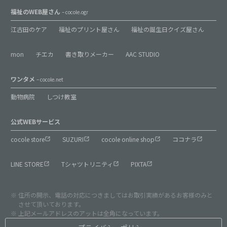
福祉のWEB屋さん
– cocole.ogr
江古田のケア
福祉のプリント屋さん
福祉の誕生日クイズ屋さん
mon
チエカ
書き取りメーカー
AAC STUDIO
ワンタメ
– cocole.net
動物病院
しつけ教室
公式WEBサービス
cocole store
SUZURI
cocole online shop
ココナラ
LINE STORE
Tシャツトリニティ
PIXTA
住所の開示、電話の対応につきましてはお取引実績があるお客様のみと
させて頂いております。
上記メールアドレスのアットは全角になっています。