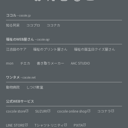
ココル
– cocole.jp
知る阿呆
ココプロ
ココナカ
福祉のWEB屋さん
– cocole.ogr
江古田のケア
福祉のプリント屋さん
福祉の誕生日クイズ屋さん
mon
チエカ
書き取りメーカー
AAC STUDIO
ワンタメ
– cocole.net
動物病院
しつけ教室
公式WEBサービス
cocole store
SUZURI
cocole online shop
ココナラ
LINE STORE
Tシャツトリニティ
PIXTA