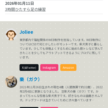
2026年01月11日
3時間ひたすら足の練習
Joliee
東京都内で福祉関係のWEB制作を担当しています。WEB制作に
ついてはCSSで何とかしたいがモットーです。柴犬男子と暮らし
ています。少しでも体格よくするために始めた筋トレなど学んで
きたことを少しでもアウトプットできるようにブログに残して
います。
X
Instagram
Amazon
(旧Twitter)
樂（ガク）
2021年11月26日生まれの現在4歳（人間換算で約32歳）、2022
年2月4日に家族となりました。 豆柴犬の樂（ガク）です。か
まってちゃんな性格な柴犬男子です。好きなものは歯磨きガムで
す。ドッグフードは生きていくために渋々食べています…