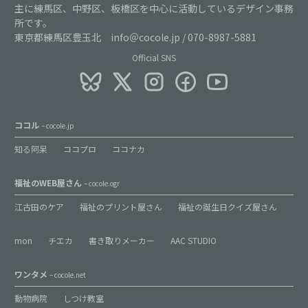
主に練馬区、中野区、板橋区を中心に活動しているデザイン事務
所です。
東京都練馬区豊玉北 info＠cocole.jp / 070-8987-5881
Official SNS
ココル
– cocole.jp
知る阿呆
ココプロ
ココナカ
福祉のWEB屋さん
– cocole.ogr
江古田のケア
福祉のプリント屋さん
福祉の誕生日クイズ屋さん
mon
チエカ
書き取りメーカー
AAC STUDIO
ワンタメ
– cocole.net
動物病院
しつけ教室