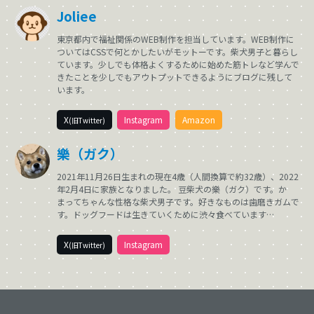
Joliee
東京都内で福祉関係のWEB制作を担当しています。WEB制作に
ついてはCSSで何とかしたいがモットーです。柴犬男子と暮らし
ています。少しでも体格よくするために始めた筋トレなど学んで
きたことを少しでもアウトプットできるようにブログに残して
います。
X
Instagram
Amazon
(旧Twitter)
樂（ガク）
2021年11月26日生まれの現在4歳（人間換算で約32歳）、2022
年2月4日に家族となりました。 豆柴犬の樂（ガク）です。か
まってちゃんな性格な柴犬男子です。好きなものは歯磨きガムで
す。ドッグフードは生きていくために渋々食べています…
X
Instagram
(旧Twitter)