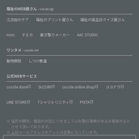
福祉のWEB屋さん
– cocole.ogr
江古田のケア
福祉のプリント屋さん
福祉の誕生日クイズ屋さん
mon
チエカ
書き取りメーカー
AAC STUDIO
ワンタメ
– cocole.net
動物病院
しつけ教室
公式WEBサービス
cocole store
SUZURI
cocole online shop
ココナラ
LINE STORE
Tシャツトリニティ
PIXTA
住所の開示、電話の対応につきましてはお取引実績があるお客様のみと
させて頂いております。
上記メールアドレスのアットは全角になっています。