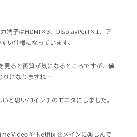
子はHDMI×3、DisplayPort×1、ア
やすい仕様になっています。
を見ると画質が気になるところですが、値
なりになりますね…
いと思い43インチのモニタにしました。
deo や Netflix をメインに楽しんで