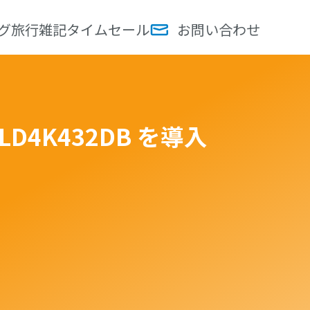
グ
旅行
雑記
タイムセール
お問い合わせ
LD4K432DB を導入