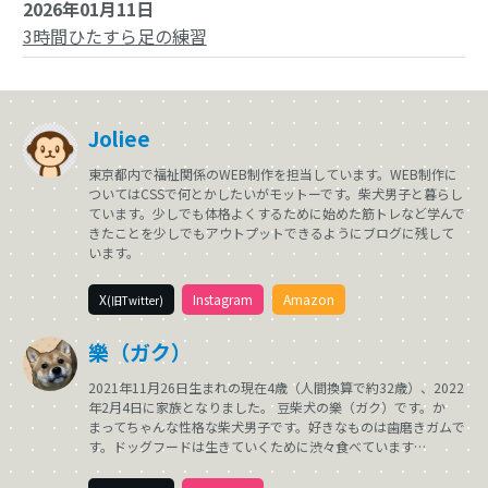
2026年01月11日
3時間ひたすら足の練習
Joliee
東京都内で福祉関係のWEB制作を担当しています。WEB制作に
ついてはCSSで何とかしたいがモットーです。柴犬男子と暮らし
ています。少しでも体格よくするために始めた筋トレなど学んで
きたことを少しでもアウトプットできるようにブログに残して
います。
X
Instagram
Amazon
(旧Twitter)
樂（ガク）
2021年11月26日生まれの現在4歳（人間換算で約32歳）、2022
年2月4日に家族となりました。 豆柴犬の樂（ガク）です。か
まってちゃんな性格な柴犬男子です。好きなものは歯磨きガムで
す。ドッグフードは生きていくために渋々食べています…