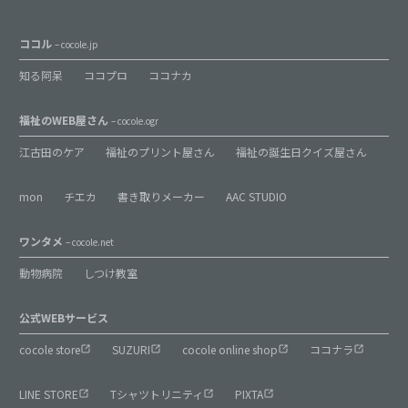
ココル
– cocole.jp
知る阿呆
ココプロ
ココナカ
福祉のWEB屋さん
– cocole.ogr
江古田のケア
福祉のプリント屋さん
福祉の誕生日クイズ屋さん
mon
チエカ
書き取りメーカー
AAC STUDIO
ワンタメ
– cocole.net
動物病院
しつけ教室
公式WEBサービス
cocole store
SUZURI
cocole online shop
ココナラ
LINE STORE
Tシャツトリニティ
PIXTA