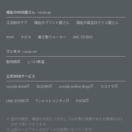
福祉のWEB屋さん
– cocole.ogr
江古田のケア
福祉のプリント屋さん
福祉の誕生日クイズ屋さん
mon
チエカ
書き取りメーカー
AAC STUDIO
ワンタメ
– cocole.net
動物病院
しつけ教室
公式WEBサービス
cocole store
SUZURI
cocole online shop
ココナラ
LINE STORE
Tシャツトリニティ
PIXTA
住所の開示、電話の対応につきましてはお取引実績があるお客様のみと
させて頂いております。
上記メールアドレスのアットは全角になっています。