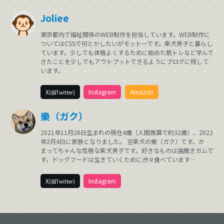
Joliee
東京都内で福祉関係のWEB制作を担当しています。WEB制作に
ついてはCSSで何とかしたいがモットーです。柴犬男子と暮らし
ています。少しでも体格よくするために始めた筋トレなど学んで
きたことを少しでもアウトプットできるようにブログに残して
います。
X
Instagram
Amazon
(旧Twitter)
樂（ガク）
2021年11月26日生まれの現在4歳（人間換算で約32歳）、2022
年2月4日に家族となりました。 豆柴犬の樂（ガク）です。か
まってちゃんな性格な柴犬男子です。好きなものは歯磨きガムで
す。ドッグフードは生きていくために渋々食べています…
X
Instagram
(旧Twitter)