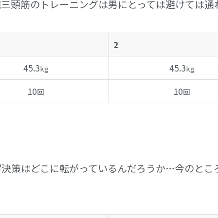
腕三頭筋のトレーニングは男にとっては避けては通
2
45.3
45.3
kg
kg
10
10
回
回
解決策はどこに転がっているんだろうか…今のとこ