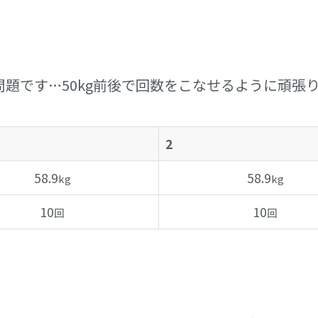
問題です…50kg前後で回数をこなせるように頑張
2
58.9
58.9
kg
kg
10
10
回
回