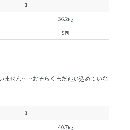
3
36.2
kg
9
回
いません……おそらくまだ追い込めていな
3
40.7
kg