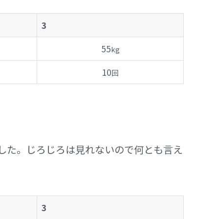
3
55
kg
10
回
した。じろじろは見れないので何とも言え
3