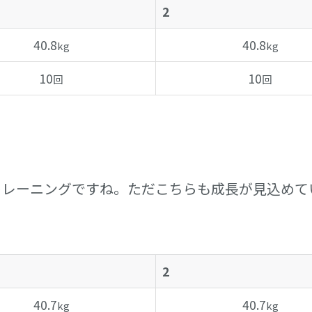
2
40.8
40.8
kg
kg
10
10
回
回
トレーニングですね。ただこちらも成長が見込めて
2
40.7
40.7
kg
kg