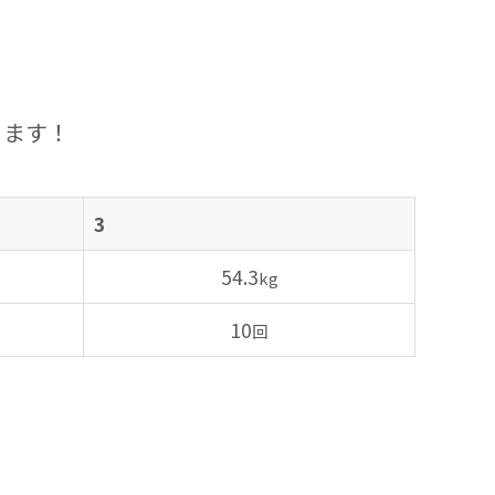
ります！
3
54.3
kg
10
回