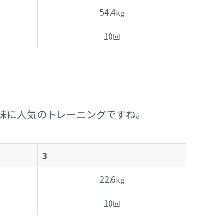
54.4
kg
10
回
味に人気のトレーニングですね。
3
22.6
kg
10
回