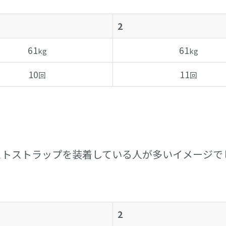
2
61
61
kg
kg
10
11
回
回
ストストラップを装着している人が多いイメージで
2