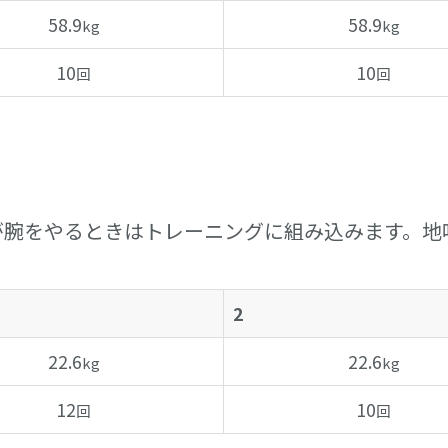
58.9
58.9
kg
kg
10
10
回
回
が腕をやるときはトレーニングに組み込みます。地
2
22.6
22.6
kg
kg
12
10
回
回