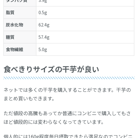
タンパク質
3.9g
脂質
0.5g
炭水化物
62.4g
糖質
57.4g
食物繊維
5.0g
食べきりサイズの干芋が良い
ネットでは多くの干芋を購入することができます。干芋の
まとめ買いもできます。
ただ値段の高騰もあってか普通にコンビニで購入してもさ
ほど値段的には変わらなくなってきています。
個人的には160g程度毎日摂取できたら満足なのでコンビニ