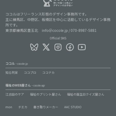
ココルはフリーランス形態のデザイン事務所です。
主に練馬区、中野区、板橋区を中心に活動しているデザイン事務
所です。
東京都練馬区豊玉北 info＠cocole.jp / 070-8987-5881
Official SNS
ココル
– cocole.jp
知る阿呆
ココプロ
ココナカ
福祉のWEB屋さん
– cocole.ogr
江古田のケア
福祉のプリント屋さん
福祉の誕生日クイズ屋さん
mon
チエカ
書き取りメーカー
AAC STUDIO