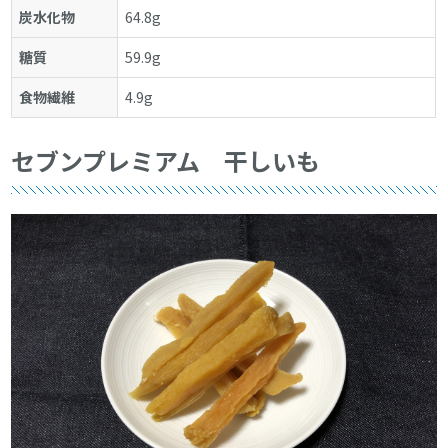
炭水化物
64.8g
糖質
59.9g
食物繊維
4.9g
セブンプレミアム 干しいも