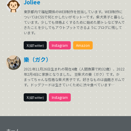
Joliee
東京都内で福祉関係のWEB制作を担当しています。WEB制作に
ついてはCSSで何とかしたいがモットーです。柴犬男子と暮らし
ています。少しでも体格よくするために始めた筋トレなど学んで
きたことを少しでもアウトプットできるようにブログに残して
います。
X
Instagram
Amazon
(旧Twitter)
樂（ガク）
2021年11月26日生まれの現在4歳（人間換算で約32歳）、2022
年2月4日に家族となりました。 豆柴犬の樂（ガク）です。か
まってちゃんな性格な柴犬男子です。好きなものは歯磨きガムで
す。ドッグフードは生きていくために渋々食べています…
X
Instagram
(旧Twitter)
ホーム