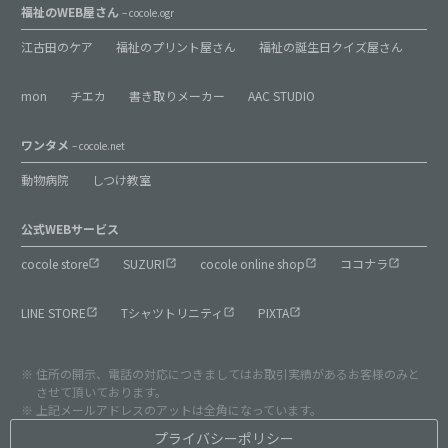
福祉のWEB屋さん
– cocole.ogr
江古田のケア
福祉のプリント屋さん
福祉の誕生日クイズ屋さん
mon
チエカ
書き取りメーカー
AAC STUDIO
ワンタメ
– cocole.net
動物病院
しつけ教室
公式WEBサービス
cocole store
SUZURI
cocole online shop
ココナラ
LINE STORE
Tシャツトリニティ
PIXTA
住所の開示、電話の対応につきましてはお取引実績があるお客様のみと
させて頂いております。
上記メールアドレスのアットは全角になっています。
プライバシーポリシー