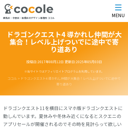
MENU
練馬区・中野区・板橋区のデザイン事務所 ココル
ドラゴンクエスト4 導かれし仲間が大
集合！レベル上げついでに途中で寄
り道あり
投稿日:
2017年08月12日
更新日:
2025年05月03日
※当サイトではアフィリエイトプログラムを利用しています。
ココル
>
ドラゴンクエスト4 導かれし仲間が大集合！レベル上げついでに途中で
寄り道あり
ドラゴンクエスト11を横目にスマホ版ドラゴンクエストに
勤しんでいます。夏休みや冬休み近くになるとスクエニの
アプリセールが開催されるのでその時を見計らって欲しい