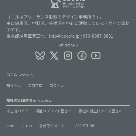
ココルはフリーランス形態のデザイン事務所です。
主に練馬区、中野区、板橋区を中心に活動しているデザイン事務
所です。
東京都練馬区豊玉北 info＠cocole.jp / 070-8987-5881
Official SNS
ココル
– cocole.jp
知る阿呆
ココプロ
ココナカ
福祉のWEB屋さん
– cocole.ogr
江古田のケア
福祉のプリント屋さん
福祉の誕生日クイズ屋さん
mon
チエカ
書き取りメーカー
AAC STUDIO