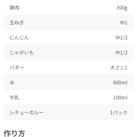
鶏肉
300g
玉ねぎ
中1
にんじん
中1/2
じゃがいも
中1/2
バター
大さじ1
水
600ml
牛乳
100ml
シチューのルー
1パック
作り方