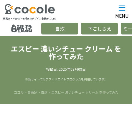
MENU
練馬区・中野区・板橋区のデザイン事務所 ココル
自炊
下ごしらえ
ミ
エスビー 濃いシチュー クリーム を
作ってみた
投稿日:
2025年03月09日
※当サイトではアフィリエイトプログラムを利用しています。
ココル
>
自飯記
>
自炊
>
エスビー 濃いシチュー クリーム を作ってみた