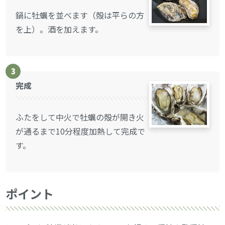
鍋に牡蠣を並べます（殻は平らの方
を上）。酒を加えます。
3
完成
ふたをして中火で牡蠣の殻が開き火
が通るまで10分程度加熱して完成で
す。
ポイント