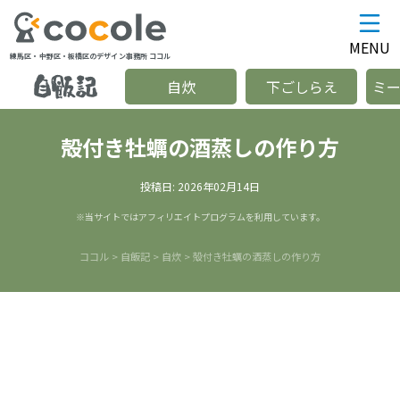
MENU
練馬区・中野区・板橋区のデザイン事務所 ココル
自炊
下ごしらえ
ミ
殻付き牡蠣の酒蒸しの作り方
投稿日:
2026年02月14日
※当サイトではアフィリエイトプログラムを利用しています。
ココル
>
自飯記
>
自炊
>
殻付き牡蠣の酒蒸しの作り方