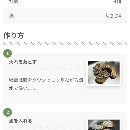
牡蠣
4個
酒
大さじ4
作り方
1
汚れを落とす
牡蠣は殻をタワシでこすりながら流
水で洗います。
2
酒を入れる