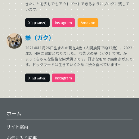
きたことを少しでもアウトプットできるようにブログに残して
います。
X
Instagram
Amazon
(旧Twitter)
樂（ガク）
2021年11月26日生まれの現在4歳（人間換算で約32歳）、2022
年2月4日に家族となりました。 豆柴犬の樂（ガク）です。か
まってちゃんな性格な柴犬男子です。好きなものは歯磨きガムで
す。ドッグフードは生きていくために渋々食べています…
X
Instagram
(旧Twitter)
ホーム
サイト案内
お気に入り記事