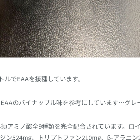
ボトルでEAAを接種しています。
T EAAのパイナップル味を参考にしています…グ
い必須アミノ酸全9種類を完全配合されています。ロイシ
ジン524mg、トリプトファン210mg、β-アラニン2