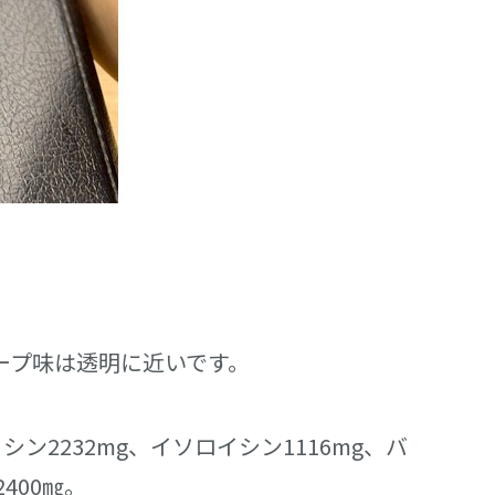
レープ味は透明に近いです。
ン2232mg、イソロイシン1116mg、バ
400㎎。