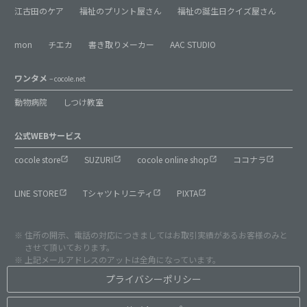
江古田のケア
福祉のプリント屋さん
福祉の誕生日クイズ屋さん
mon
チエカ
書き取りメーカー
AAC STUDIO
ワンタメ
– cocole.net
動物病院
しつけ教室
公式WEBサービス
cocole store
SUZURI
cocole online shop
ココナラ
LINE STORE
Tシャツトリニティ
PIXTA
住所の開示、電話の対応につきましてはお取引実績があるお客様のみと
させて頂いております。
上記メールアドレスのアットは全角になっています。
プライバシーポリシー