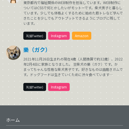
東京都内で福祉関係のWEB制作を担当しています。WEB制作に
ついてはCSSで何とかしたいがモットーです。柴犬男子と暮らし
ています。少しでも体格よくするために始めた筋トレなど学んで
きたことを少しでもアウトプットできるようにブログに残して
います。
X
Instagram
Amazon
(旧Twitter)
樂（ガク）
2021年11月26日生まれの現在4歳（人間換算で約32歳）、2022
年2月4日に家族となりました。 豆柴犬の樂（ガク）です。か
まってちゃんな性格な柴犬男子です。好きなものは歯磨きガムで
す。ドッグフードは生きていくために渋々食べています…
X
Instagram
(旧Twitter)
ホーム