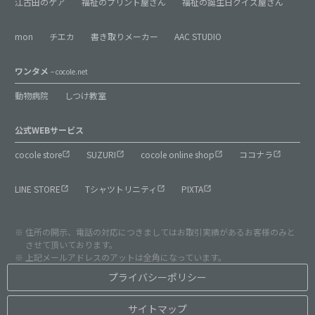
江古田のケア
福祉のプリント屋さん
福祉の誕生日クイズ屋さん
mon
チエカ
書き取りメーカー
AAC STUDIO
ワンタメ
– cocole.net
動物病院
しつけ教室
公式WEBサービス
cocole store
SUZURI
cocole online shop
ココナラ
LINE STORE
Tシャツトリニティ
PIXTA
住所の開示、電話の対応につきましてはお取引実績があるお客様のみと
させて頂いております。
上記メールアドレスのアットは全角になっています。
プライバシーポリシー
サイトマップ