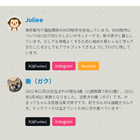
Joliee
東京都内で福祉関係のWEB制作を担当しています。WEB制作に
ついてはCSSで何とかしたいがモットーです。柴犬男子と暮らし
ています。少しでも体格よくするために始めた筋トレなど学んで
きたことを少しでもアウトプットできるようにブログに残して
います。
X
Instagram
Amazon
(旧Twitter)
樂（ガク）
2021年11月26日生まれの現在4歳（人間換算で約32歳）、2022
年2月4日に家族となりました。 豆柴犬の樂（ガク）です。か
まってちゃんな性格な柴犬男子です。好きなものは歯磨きガムで
す。ドッグフードは生きていくために渋々食べています…
X
Instagram
(旧Twitter)