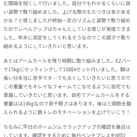
む間隔を短くして行いました。自分でもわかるくらいに良
い姿勢で取り組めました。上げる際のもたつきは多少ある
かな？と感じましたが終始一定のリズムと姿勢で取り組め
たのでレベルアップはちゃんとしている感じが実感できま
した。年末に測定をしてくれるそうなのでこの調子で取り
組めるようにしていきたいと思います。
あとはアームカールを残り時間に取り組みました。EZバー
で15kgにセッティングして10回4セット行いました。腕は
長い分本当に苦手です…でも太くしていきたいと思うので
この重量でもキレイなフォームでこなせるように自宅でも
意識していきたいと思います。自宅でアームカールをする
重量はは14kgなので若干軽さはあります。後は三頭筋を鍛
えられるように筋トレのモチベーションを上げていこう！
ちなみに平日のホームジムでラックアップの確認を最近は
しています。確認をするために毎日ベンチプレスを8回2