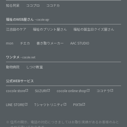
知る阿呆
ココプロ
ココナカ
福祉のWEB屋さん
– cocole.ogr
江古田のケア
福祉のプリント屋さん
福祉の誕生日クイズ屋さん
mon
チエカ
書き取りメーカー
AAC STUDIO
ワンタメ
– cocole.net
動物病院
しつけ教室
公式WEBサービス
cocole store
SUZURI
cocole online shop
ココナラ
LINE STORE
Tシャツトリニティ
PIXTA
住所の開示、電話の対応につきましてはお取引実績があるお客様のみと
させて頂いております。